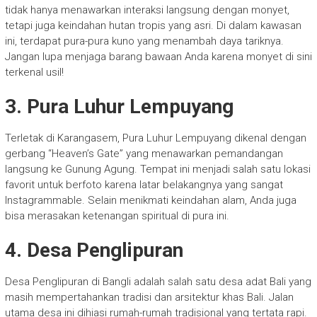
tidak hanya menawarkan interaksi langsung dengan monyet,
tetapi juga keindahan hutan tropis yang asri. Di dalam kawasan
ini, terdapat pura-pura kuno yang menambah daya tariknya.
Jangan lupa menjaga barang bawaan Anda karena monyet di sini
terkenal usil!
3.
Pura Luhur Lempuyang
Terletak di Karangasem, Pura Luhur Lempuyang dikenal dengan
gerbang “Heaven’s Gate” yang menawarkan pemandangan
langsung ke Gunung Agung. Tempat ini menjadi salah satu lokasi
favorit untuk berfoto karena latar belakangnya yang sangat
Instagrammable. Selain menikmati keindahan alam, Anda juga
bisa merasakan ketenangan spiritual di pura ini.
4.
Desa Penglipuran
Desa Penglipuran di Bangli adalah salah satu desa adat Bali yang
masih mempertahankan tradisi dan arsitektur khas Bali. Jalan
utama desa ini dihiasi rumah-rumah tradisional yang tertata rapi.