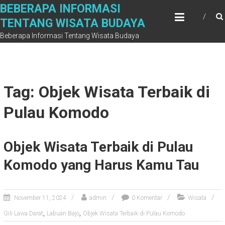
Skip
BEBERAPA INFORMASI
to
TENTANG WISATA BUDAYA
content
Beberapa Informasi Tentang Wisata Budaya
Tag: Objek Wisata Terbaik di
Pulau Komodo
Objek Wisata Terbaik di Pulau
Komodo yang Harus Kamu Tau
November 11, 2024
admin
0 Komentar
Wisata
,
,
Gili Lawa Darat
Labuan Bajo
Objek Wisata Terbaik di Pulau Komodo