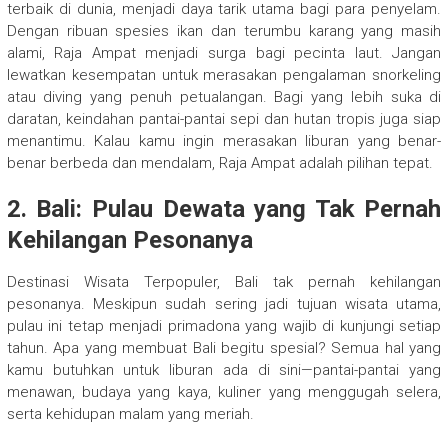
terbaik di dunia, menjadi daya tarik utama bagi para penyelam.
Dengan ribuan spesies ikan dan terumbu karang yang masih
alami, Raja Ampat menjadi surga bagi pecinta laut. Jangan
lewatkan kesempatan untuk merasakan pengalaman snorkeling
atau diving yang penuh petualangan. Bagi yang lebih suka di
daratan, keindahan pantai-pantai sepi dan hutan tropis juga siap
menantimu. Kalau kamu ingin merasakan liburan yang benar-
benar berbeda dan mendalam, Raja Ampat adalah pilihan tepat.
2.
Bali: Pulau Dewata yang Tak Pernah
Kehilangan Pesonanya
Destinasi Wisata Terpopuler, Bali tak pernah kehilangan
pesonanya. Meskipun sudah sering jadi tujuan wisata utama,
pulau ini tetap menjadi primadona yang wajib di kunjungi setiap
tahun. Apa yang membuat Bali begitu spesial? Semua hal yang
kamu butuhkan untuk liburan ada di sini—pantai-pantai yang
menawan, budaya yang kaya, kuliner yang menggugah selera,
serta kehidupan malam yang meriah.