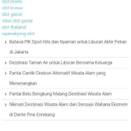
slot resmi
slot bonus
slot gacor
situs slot gacor
slot thailand
rajamahjong slot
Batavia PIK Spot Hits dan Nyaman untuk Liburan Akhir Pekan
di Jakarta
Destinasi Taman Air untuk Liburan Bersama Keluarga
Pantai Cantik Cirebon Alternatif Wisata Alam yang
Menenangkan
Pantai Batu Bengkung Malang Destinasi Wisata Alam
Nikmati Destinasi Wisata Alam dan Sensasi Wahana Ekstrem
di Dante Pine Enrekang