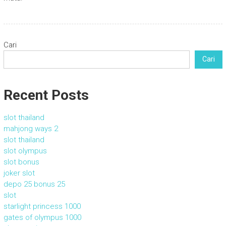
Cari
Cari
Recent Posts
slot thailand
mahjong ways 2
slot thailand
slot olympus
slot bonus
joker slot
depo 25 bonus 25
slot
starlight princess 1000
gates of olympus 1000