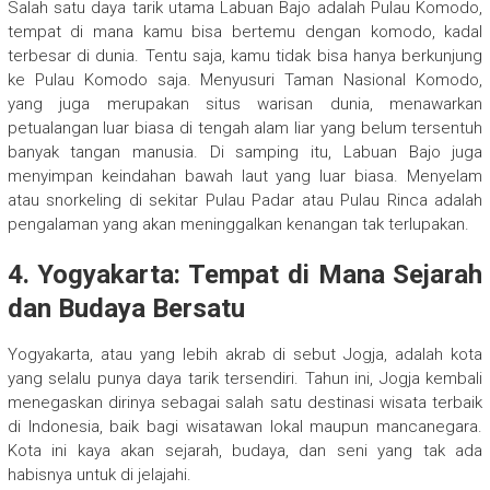
Salah satu daya tarik utama Labuan Bajo adalah Pulau Komodo,
tempat di mana kamu bisa bertemu dengan komodo, kadal
terbesar di dunia. Tentu saja, kamu tidak bisa hanya berkunjung
ke Pulau Komodo saja. Menyusuri Taman Nasional Komodo,
yang juga merupakan situs warisan dunia, menawarkan
petualangan luar biasa di tengah alam liar yang belum tersentuh
banyak tangan manusia. Di samping itu, Labuan Bajo juga
menyimpan keindahan bawah laut yang luar biasa. Menyelam
atau snorkeling di sekitar Pulau Padar atau Pulau Rinca adalah
pengalaman yang akan meninggalkan kenangan tak terlupakan.
4.
Yogyakarta: Tempat di Mana Sejarah
dan Budaya Bersatu
Yogyakarta, atau yang lebih akrab di sebut Jogja, adalah kota
yang selalu punya daya tarik tersendiri. Tahun ini, Jogja kembali
menegaskan dirinya sebagai salah satu destinasi wisata terbaik
di Indonesia, baik bagi wisatawan lokal maupun mancanegara.
Kota ini kaya akan sejarah, budaya, dan seni yang tak ada
habisnya untuk di jelajahi.