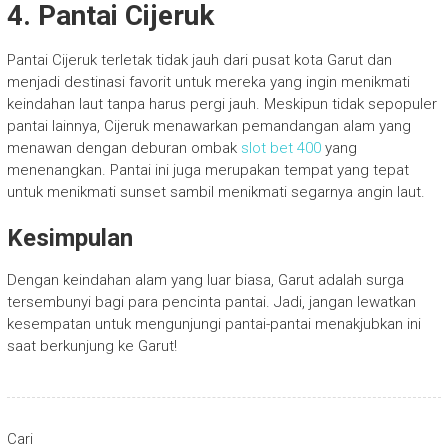
4. Pantai Cijeruk
Pantai Cijeruk terletak tidak jauh dari pusat kota Garut dan
menjadi destinasi favorit untuk mereka yang ingin menikmati
keindahan laut tanpa harus pergi jauh. Meskipun tidak sepopuler
pantai lainnya, Cijeruk menawarkan pemandangan alam yang
menawan dengan deburan ombak
slot bet 400
yang
menenangkan. Pantai ini juga merupakan tempat yang tepat
untuk menikmati sunset sambil menikmati segarnya angin laut.
Kesimpulan
Dengan keindahan alam yang luar biasa, Garut adalah surga
tersembunyi bagi para pencinta pantai. Jadi, jangan lewatkan
kesempatan untuk mengunjungi pantai-pantai menakjubkan ini
saat berkunjung ke Garut!
Cari