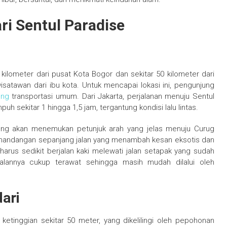
ri Sentul Paradise
5 kilometer dari pusat Kota Bogor dan sekitar 50 kilometer dari
atawan dari ibu kota. Untuk mencapai lokasi ini, pengunjung
ong
transportasi umum. Dari Jakarta, perjalanan menuju Sentul
h sekitar 1 hingga 1,5 jam, tergantung kondisi lalu lintas.
njung akan menemukan petunjuk arah yang jelas menuju Curug
pemandangan sepanjang jalan yang menambah kesan eksotis dan
 harus sedikit berjalan kaki melewati jalan setapak yang sudah
alannya cukup terawat sehingga masih mudah dilalui oleh
ari
ketinggian sekitar 50 meter, yang dikelilingi oleh pepohonan