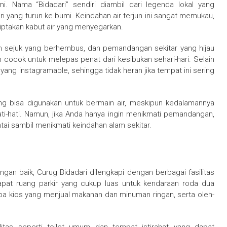
i. Nama “Bidadari” sendiri diambil dari legenda lokal yang
ri yang turun ke bumi. Keindahan air terjun ini sangat memukau,
ciptakan kabut air yang menyegarkan.
in sejuk yang berhembus, dan pemandangan sekitar yang hijau
ocok untuk melepas penat dari kesibukan sehari-hari. Selain
 yang instagramable, sehingga tidak heran jika tempat ini sering
ang bisa digunakan untuk bermain air, meskipun kedalamannya
i-hati. Namun, jika Anda hanya ingin menikmati pemandangan,
tai sambil menikmati keindahan alam sekitar.
ngan baik, Curug Bidadari dilengkapi dengan berbagai fasilitas
apat ruang parkir yang cukup luas untuk kendaraan roda dua
pa kios yang menjual makanan dan minuman ringan, serta oleh-