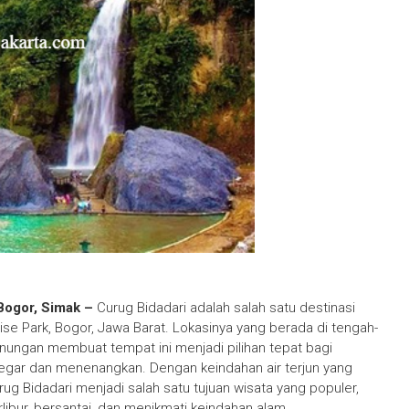
 Bogor, Simak –
Curug Bidadari adalah salah satu destinasi
ise Park, Bogor, Jawa Barat. Lokasinya yang berada di tengah-
gunungan membuat tempat ini menjadi pilihan tepat bagi
egar dan menenangkan. Dengan keindahan air terjun yang
g Bidadari menjadi salah satu tujuan wisata yang populer,
ibur, bersantai, dan menikmati keindahan alam.