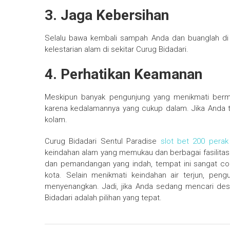
3. Jaga Kebersihan
Selalu bawa kembali sampah Anda dan buanglah di
kelestarian alam di sekitar Curug Bidadari.
4. Perhatikan Keamanan
Meskipun banyak pengunjung yang menikmati bermain
karena kedalamannya yang cukup dalam. Jika Anda ti
kolam.
Curug Bidadari Sentul Paradise
slot bet 200 perak
keindahan alam yang memukau dan berbagai fasilitas
dan pemandangan yang indah, tempat ini sangat coco
kota. Selain menikmati keindahan air terjun, peng
menyenangkan. Jadi, jika Anda sedang mencari dest
Bidadari adalah pilihan yang tepat.