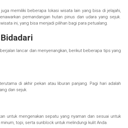
uga memiliki beberapa lokasi wisata lain yang bisa di jelajahi,
enawarkan pemandangan hutan pinus dan udara yang sejuk.
wisata ini, yang bisa menjadi pilihan bagi para petualang.
Bidadari
berjalan lancar dan menyenangkan, berikut beberapa tips yang
erutama di akhir pekan atau liburan panjang. Pagi hari adalah
ang dan sejuk.
stikan untuk mengenakan sepatu yang nyaman dan sesuai untuk
num, topi, serta sunblock untuk melindungi kulit Anda.