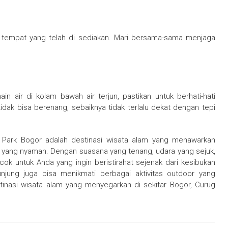
 tempat yang telah di sediakan. Mari bersama-sama menjaga
 air di kolam bawah air terjun, pastikan untuk berhati-hati
dak bisa berenang, sebaiknya tidak terlalu dekat dengan tepi
Park Bogor adalah destinasi wisata alam yang menawarkan
 yang nyaman. Dengan suasana yang tenang, udara yang sejuk,
k untuk Anda yang ingin beristirahat sejenak dari kesibukan
unjung juga bisa menikmati berbagai aktivitas outdoor yang
inasi wisata alam yang menyegarkan di sekitar Bogor, Curug