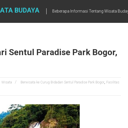
SATA BUDAYA
Beberapa Informasi Tentang Wisata Buda
ri Sentul Paradise Park Bogor,
,
Wisata
Berwisata ke Curug Bidadari Sentul Paradise Park Bogor
Fasilitas