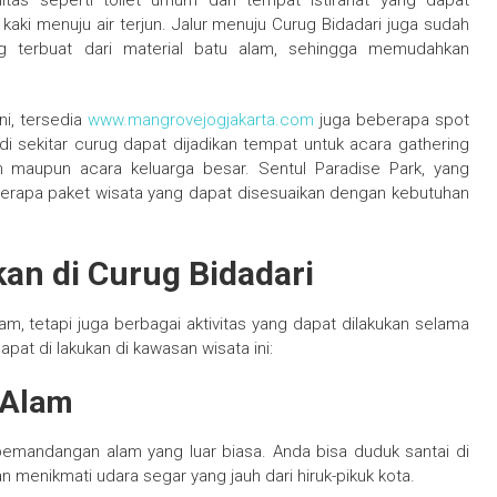
litas seperti toilet umum dan tempat istirahat yang dapat
 kaki menuju air terjun. Jalur menuju Curug Bidadari juga sudah
g terbuat dari material batu alam, sehingga memudahkan
ni, tersedia
www.mangrovejogjakarta.com
juga beberapa spot
i sekitar curug dapat dijadikan tempat untuk acara gathering
n maupun acara keluarga besar. Sentul Paradise Park, yang
berapa paket wisata yang dapat disesuaikan dengan kebutuhan
kan di Curug Bidadari
m, tetapi juga berbagai aktivitas yang dapat dilakukan selama
pat di lakukan di kawasan wisata ini:
 Alam
 pemandangan alam yang luar biasa. Anda bisa duduk santai di
n menikmati udara segar yang jauh dari hiruk-pikuk kota.