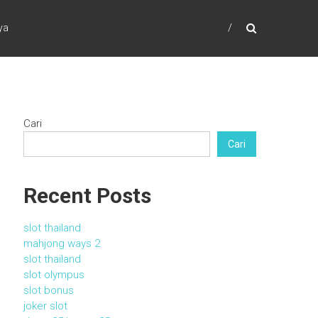
ya
Cari
Cari
Recent Posts
slot thailand
mahjong ways 2
slot thailand
slot olympus
slot bonus
joker slot