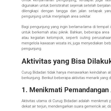
Untuk kenyamanan pengunjung, terdapat juga fasi
digunakan untuk beristirahat sejenak setelah berjalan
dilengkapi dengan tangga dan jalan setapak yan
pengunjung untuk menjelajah area sekitar.
Bagi pengunjung yang ingin berlama-lama di tempat i
untuk berkemah atau piknik. Bahkan, beberapa area d
atau kegiatan kelompok, seperti outing perusahaa
mengelola kawasan wisata ini, juga menyediakan be
pengunjung.
Aktivitas yang Bisa Dilaku
Curug Bidadari tidak hanya menawarkan keindahan ala
berkunjung. Berikut beberapa aktivitas menarik yang da
1. Menikmati Pemandangan
Aktivitas utama di Curug Bidadari adalah menikmati
dekat air terjun, mendengarkan suara gemericik air, da